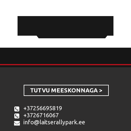
TUTVU MEESKONNAGA >
+37256695819
+3726716067
info@laitserallypark.ee